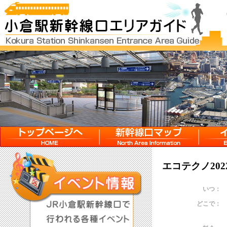
HOME
新幹線口マップ
イベン
エコテクノ20
いつ：
どこで：