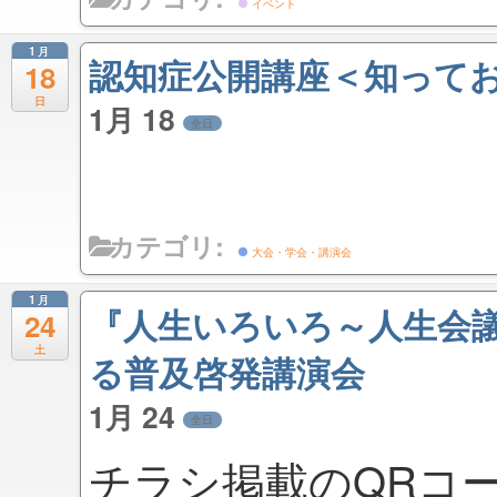
イベント
1月
認知症公開講座＜知って
18
日
1月 18
全日
カテゴリ:
大会・学会・講演会
1月
『人生いろいろ～人生会議
24
土
る普及啓発講演会
1月 24
全日
チラシ掲載のQRコ