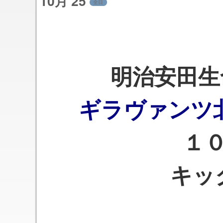
10月 25
全日
明治安田生
ギラヴァン
１０
キッ