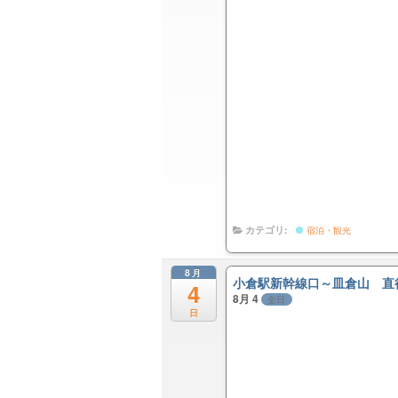
カテゴリ:
宿泊・観光
8月
小倉駅新幹線口～皿倉山 直
4
8月 4
全日
日