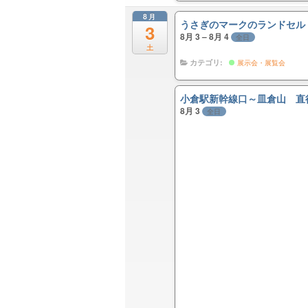
8月
うさぎのマークのランドセル
3
8月 3 – 8月 4
全日
土
カテゴリ:
展示会・展覧会
小倉駅新幹線口～皿倉山 直
8月 3
全日