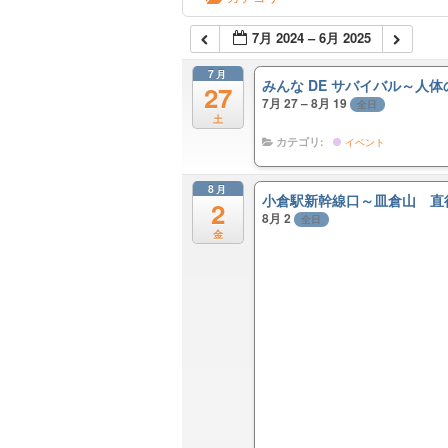
7月 2024 – 6月 2025
7月
みんな DE サバイバル～人
27
7月 27 – 8月 19
全日
土
カテゴリ:
イベント
8月
小倉駅新幹線口～皿倉山 直
2
8月 2
全日
金