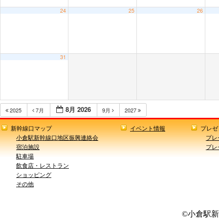
24
25
26
31
8月 2026
2025
7月
9月
2027
新幹線口マップ
イベント情報
プレゼ
小倉駅新幹線口地区振興連絡会
プレ
宿泊施設
プレ
駐車場
飲食店・レストラン
ショッピング
その他
©小倉駅