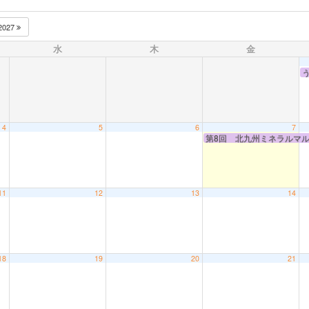
2027
水
木
金
4
5
6
7
第8回 北九州ミネラルマ
11
12
13
14
18
19
20
21