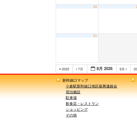
24
31
8月 2026
2025
7月
9月
2
新幹線口マップ
小倉駅新幹線口地区振興連絡会
宿泊施設
駐車場
飲食店・レストラン
ショッピング
その他