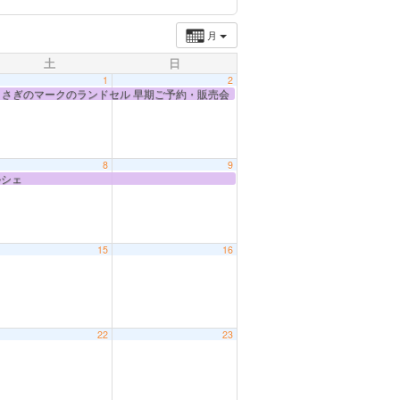
月
土
日
1
2
うさぎのマークのランドセル 早期ご予約・販売会
8
9
ルシェ
15
16
22
23