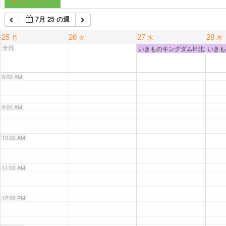
6:00 AM
7月 25 の週
25
26
27
28
月
火
水
木
7:00 AM
全日
いきものキングダムin北九州 F
いきも
8:00 AM
9:00 AM
10:00 AM
11:00 AM
12:00 PM