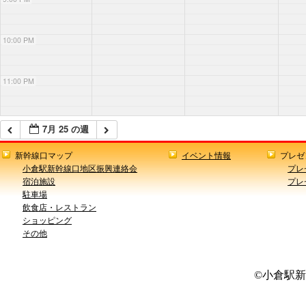
10:00 PM
11:00 PM
7月 25 の週
新幹線口マップ
イベント情報
プレゼ
小倉駅新幹線口地区振興連絡会
プレ
宿泊施設
プレ
駐車場
飲食店・レストラン
ショッピング
その他
©小倉駅